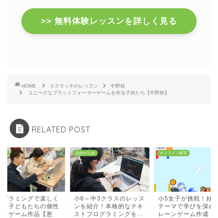
>> 無料体験レッスンを詳しく見る
HOME
スクラッチのレッスン
中野校
ユニークなプラットフォーマーゲームを作る子供たち【中野校】
RELATED POST
寿校
自由が丘校
オンライン教室
ログラミングで楽しく
小6～中3クラスのレッス
小5女子が挑戦！好
ぶ！子どもたちの個性
ンを紹介！本格的なテキ
テーマで学びを深め
かなゲーム作品【恵
ストプログラミングを...
レーンゲーム作成