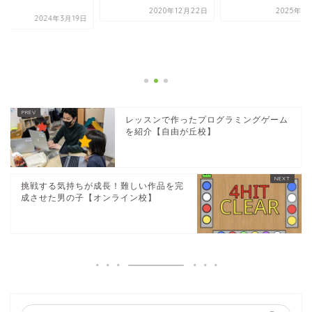
.
2020年12月22日
2025年9
2024年3月19日
レッスンで作ったプログラミングゲーム
を紹介【自由が丘校】
挑戦する気持ちが成長！難しい作品を完
成させた男の子【オンライン校】