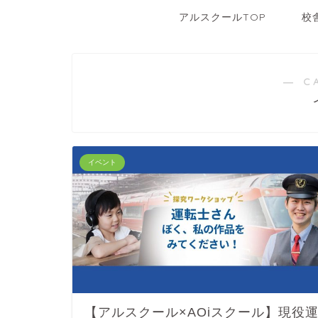
アルスクールTOP
校
― C
イベント
【アルスクール×AOiスクール】現役