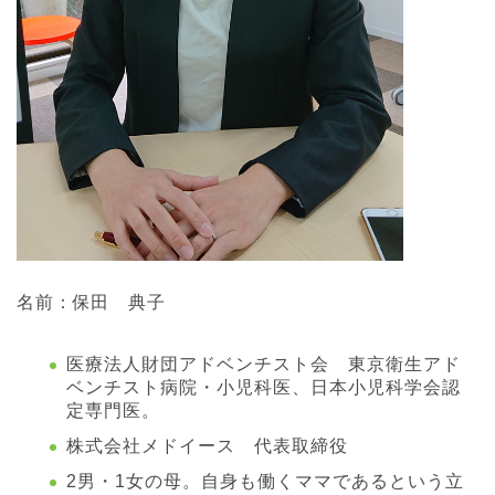
名前：保田 典子
医療法人財団アドベンチスト会 東京衛生アド
ベンチスト病院・小児科医、日本小児科学会認
定専門医。
株式会社メドイース 代表取締役
2男・1女の母。自身も働くママであるという立