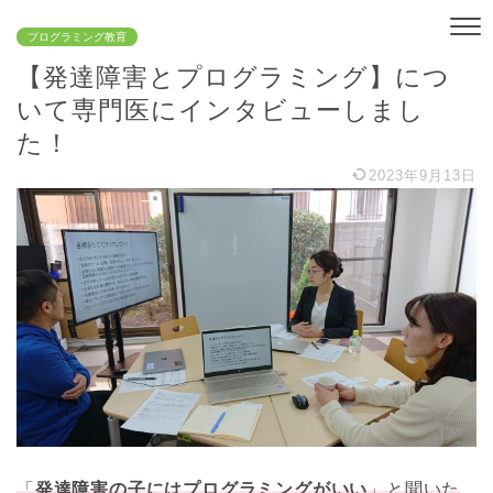
プログラミング教育
【発達障害とプログラミング】につ
いて専門医にインタビューしまし
た！
2023年9月13日
「
発達障害
の子には
プログラミング
がいい
」と聞いた