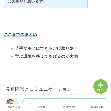
は大事だと思います
。
アルスクールTOP
オンライン校
ここまでのまとめ
無料体験レッスン
苦手なモノはできるだけ取り除く
学ぶ環境を整えてあげるのが大切
レッスンのようす
発達障害とコミュニケーション
MENU
プログラミングってパソコンに向かって1
自由が丘校
中野校
中野TCS校
福岡西新校
人でやるっていうイメージがあると思うん