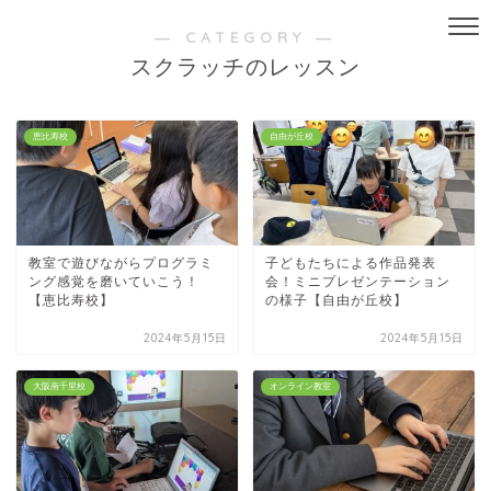
― CATEGORY ―
スクラッチのレッスン
恵比寿校
自由が丘校
教室で遊びながらプログラミ
子どもたちによる作品発表
ング感覚を磨いていこう！
会！ミニプレゼンテーション
【恵比寿校】
の様子【自由が丘校】
2024年5月15日
2024年5月15日
大阪南千里校
オンライン教室