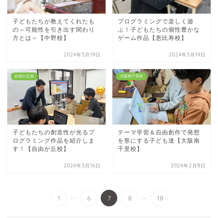
子どもたちが教えてくれたも
プログラミングで楽しく遊
の～可能性を引き出す関わり
ぶ！子どもたちの個性豊かな
方とは～【中野校】
ゲーム作品【恵比寿校】
2024年3月19日
2024年3月19日
自由が丘校
大阪南千里校
子どもたちの創造性が光るプ
テーマ学習＆自由創作で発想
ログラミング作品を紹介しま
を形にする子ども達【大阪南
す！【自由が丘校】
千里校】
2024年3月16日
2024年2月8日
...
...
1
6
7
8
18