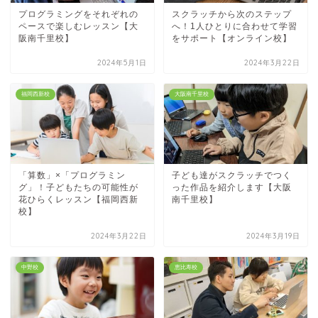
プログラミングをそれぞれの
スクラッチから次のステップ
ペースで楽しむレッスン【大
へ！1人ひとりに合わせて学習
阪南千里校】
をサポート【オンライン校】
2024年5月1日
2024年3月22日
福岡西新校
大阪南千里校
「算数」×「プログラミン
子ども達がスクラッチでつく
グ」！子どもたちの可能性が
った作品を紹介します【大阪
花ひらくレッスン【福岡西新
南千里校】
校】
2024年3月22日
2024年3月19日
中野校
恵比寿校