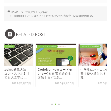
HOME
プログラミング教材
micro:bit（マイクロビット）のどうぶつたち大集合！[2018summer 8/2]
RELATED POST
グラミング教材
プログラミング教材
プログラミング教材
psLockの解除方法
CodeMonkey(コードモ
中学生にパソコンは
パソコン・スマホ】｜
ンキー)を自宅で始める
要！使い道とおすす
しても大文字に...
方法｜まずは3...
種
2022年1月20日
2020年4月25日
2020年5