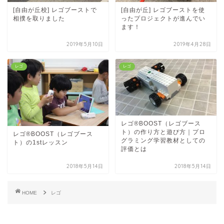
[自由が丘校] レゴブーストで
[自由が丘] レゴブーストを使
相撲を取りました
ったプロジェクトが進んでい
ます！
2019年5月10日
2019年4月28日
レゴ
レゴ
レゴ®BOOST（レゴブース
ト）の作り方と遊び方｜プロ
レゴ®BOOST（レゴブース
グラミング学習教材としての
ト）の1stレッスン
評価とは
2018年5月14日
2018年5月14日
HOME
レゴ