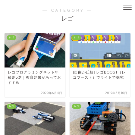
― CATEGORY ―
レゴ
レゴ
レゴ
レゴプログラミングキット年
[自由が丘校] レゴBOOST（レ
齢別5選｜教育効果があってお
ゴブースト）でライトで探究
すすめ
2020年6月4日
2019年5月10日
レゴ
レゴ