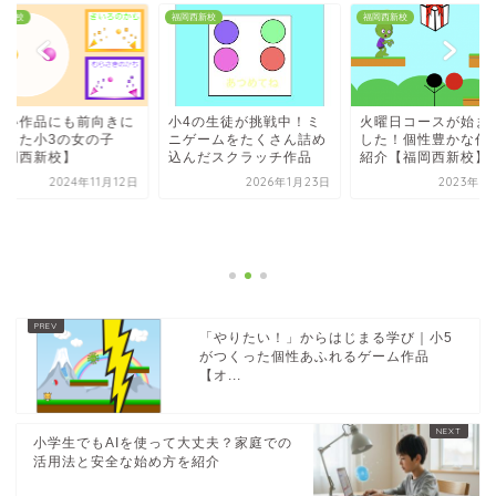
西新校
福岡西新校
福岡西新校
しい作品にも前向きに
小4の生徒が挑戦中！ミ
火曜日コースが始ま
戦した小3の女の子
ニゲームをたくさん詰め
した！個性豊かな作
福岡西新校】
込んだスクラッチ作品
紹介【福岡西新校】
2024年11月12日
2026年1月23日
2023年6
「やりたい！」からはじまる学び｜小5
がつくった個性あふれるゲーム作品
【オ...
小学生でもAIを使って大丈夫？家庭での
活用法と安全な始め方を紹介