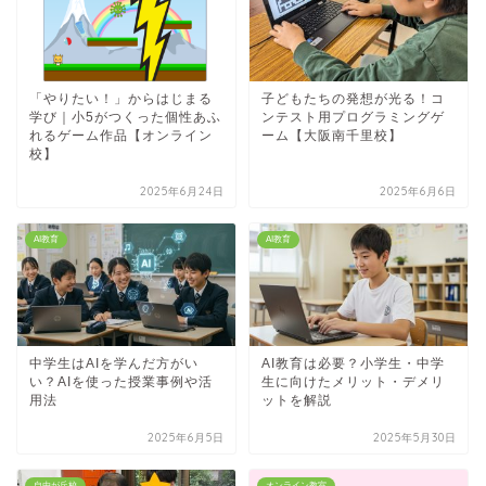
「やりたい！」からはじまる
子どもたちの発想が光る！コ
学び｜小5がつくった個性あふ
ンテスト用プログラミングゲ
れるゲーム作品【オンライン
ーム【大阪南千里校】
校】
2025年6月24日
2025年6月6日
AI教育
AI教育
中学生はAIを学んだ方がい
AI教育は必要？小学生・中学
い？AIを使った授業事例や活
生に向けたメリット・デメリ
用法
ットを解説
2025年6月5日
2025年5月30日
自由が丘校
オンライン教室