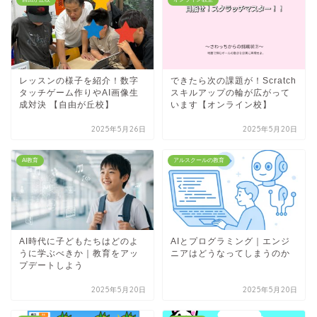
レッスンの様子を紹介！数字
できたら次の課題が！Scratch
タッチゲーム作りやAI画像生
スキルアップの輪が広がって
成対決 【自由が丘校】
います【オンライン校】
2025年5月26日
2025年5月20日
AI教育
アルスクールの教育
AI時代に子どもたちはどのよ
AIとプログラミング｜エンジ
うに学ぶべきか｜教育をアッ
ニアはどうなってしまうのか
プデートしよう
2025年5月20日
2025年5月20日