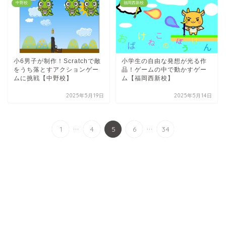
中野校
福岡西新校
小6男子が制作！Scratchで敵
小学生の自由な発想が光る作
をうち落とすアクションゲー
品！ゲームの中で動かすゲー
ムに挑戦【中野校】
ム【福岡西新校】
2025年5月19日
2025年5月14日
...
...
1
4
5
6
34