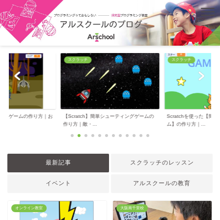
スクラッチ
スクラッチ
的なゲームの作り方｜お
【Scratch】簡単シューティングゲームの
Scratchを使った【簡
介
作り方｜敵・...
ム】の作り方｜...
最新記事
スクラッチのレッスン
イベント
アルスクールの教育
オンライン教室
大阪南千里校